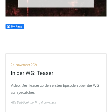
Posted
25. November 2021
on
In der WG: Teaser
Video: Der Teaser zu den ersten Episoden über die WG
als Eyecatcher.
Alle Beiträge
by
Tim
0 comment