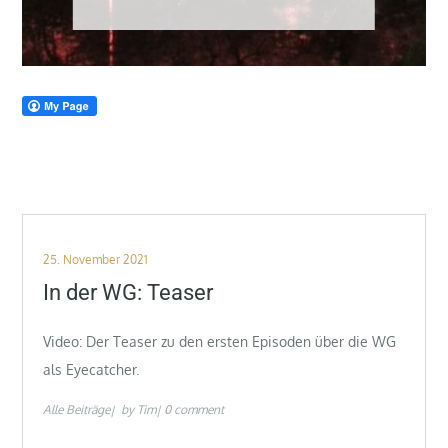
Posted
25. November 2021
on
In der WG: Teaser
Video: Der Teaser zu den ersten Episoden über die WG
als Eyecatcher.
Alle Beiträge
by
Tim
0 comment