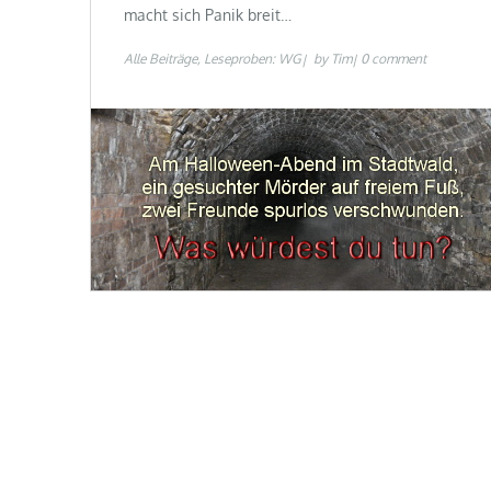
macht sich Panik breit…
Alle Beiträge
Leseproben: WG
by
Tim
0 comment