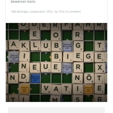
beweisen kann.
Alle Beiträge
Leseproben: WG
by
Tim
0 comment