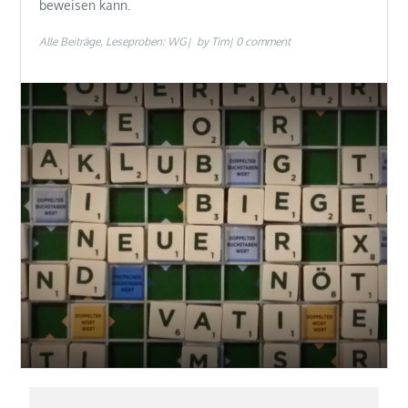
beweisen kann.
Alle Beiträge
Leseproben: WG
by
Tim
0 comment