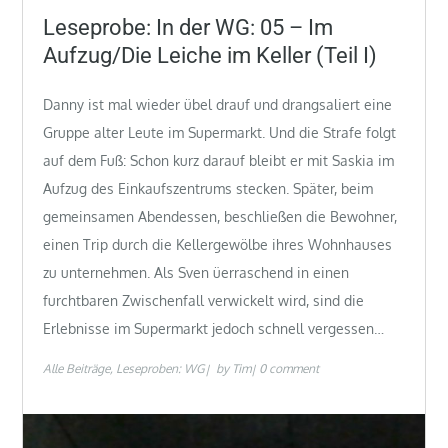
on
Leseprobe: In der WG: 05 – Im
Aufzug/Die Leiche im Keller (Teil I)
Danny ist mal wieder übel drauf und drangsaliert eine
Gruppe alter Leute im Supermarkt. Und die Strafe folgt
auf dem Fuß: Schon kurz darauf bleibt er mit Saskia im
Aufzug des Einkaufszentrums stecken. Später, beim
gemeinsamen Abendessen, beschließen die Bewohner,
einen Trip durch die Kellergewölbe ihres Wohnhauses
zu unternehmen. Als Sven üerraschend in einen
furchtbaren Zwischenfall verwickelt wird, sind die
Erlebnisse im Supermarkt jedoch schnell vergessen…
Alle Beiträge
Leseproben: WG
by
Tim
0 comment