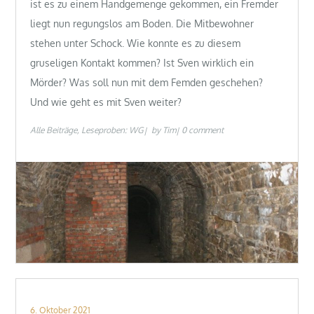
ist es zu einem Handgemenge gekommen, ein Fremder
liegt nun regungslos am Boden. Die Mitbewohner
stehen unter Schock. Wie konnte es zu diesem
gruseligen Kontakt kommen? Ist Sven wirklich ein
Mörder? Was soll nun mit dem Femden geschehen?
Und wie geht es mit Sven weiter?
Alle Beiträge
Leseproben: WG
by
Tim
0 comment
Posted
6. Oktober 2021